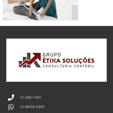
21 2667-1431
21 98556-6260