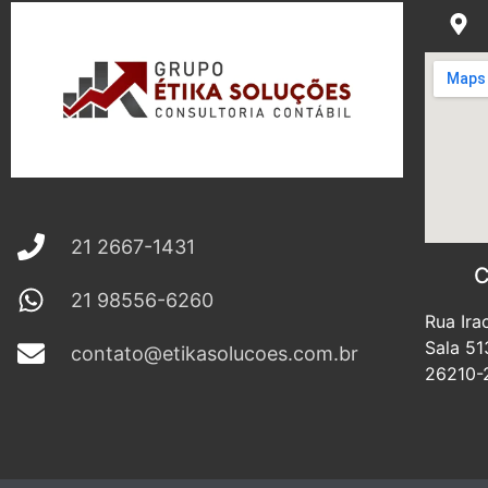
21 2667-1431
C
21 98556-6260
Rua Ira
Sala 51
contato@etikasolucoes.com.br
26210-