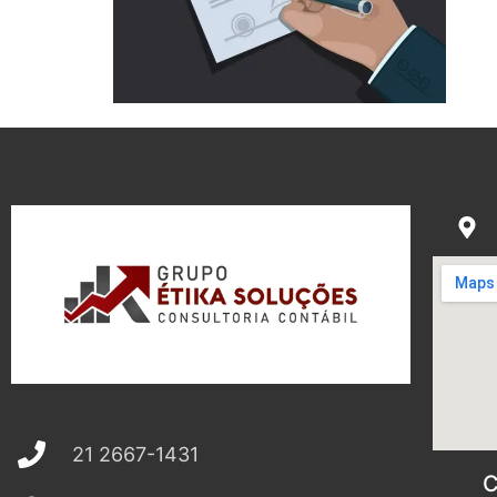
21 2667-1431
C