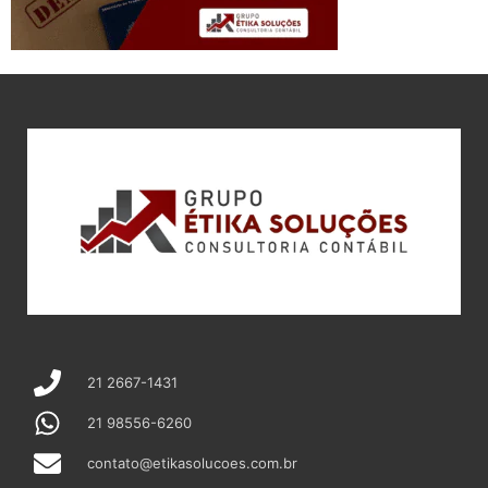
21 2667-1431
21 98556-6260
contato@etikasolucoes.com.br