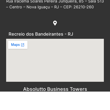
Rua Iracema Soares Pereira Junqueira, 85 – Sala 513
– Centro – Nova Iguaçu – RJ – CEP: 26210-260
Recreio dos Bandeirantes - RJ
Absolutto Business Towers
Av. das Américas, 19005 – Torre 1 – Sala 610 –
Recreio dos Bandeirantes – Rio de Janeiro – RJ –