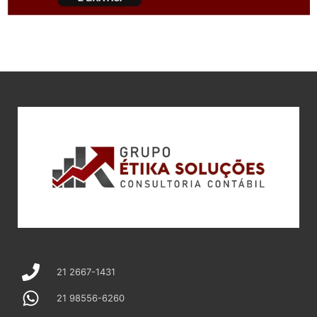
21 2667-1431
21 98556-6260