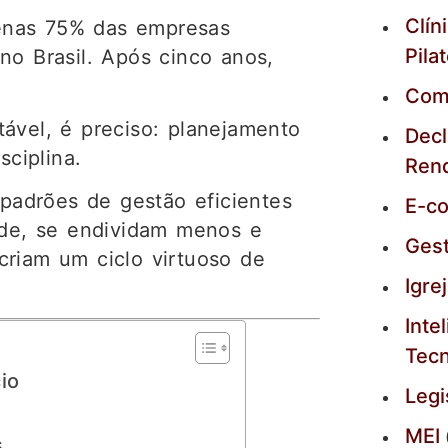
Clín
enas 75% das empresas
Pila
no Brasil. Após cinco anos,
Com
ável, é preciso: planejamento
Decl
sciplina.
Ren
adrões de gestão eficientes
E-c
dade, se endividam menos e
Ges
criam um ciclo virtuoso de
Igre
Intel
Tecn
io
Legi
MEI
s