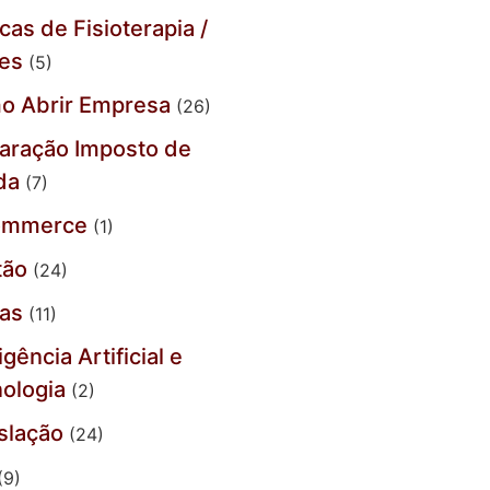
icas de Fisioterapia /
tes
(5)
o Abrir Empresa
(26)
aração Imposto de
da
(7)
ommerce
(1)
tão
(24)
jas
(11)
igência Artificial e
ologia
(2)
slação
(24)
(9)