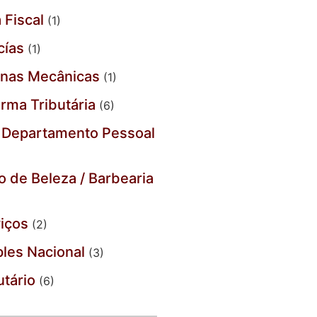
 Fiscal
(1)
cías
(1)
inas Mecânicas
(1)
rma Tributária
(6)
 Departamento Pessoal
o de Beleza / Barbearia
iços
(2)
les Nacional
(3)
utário
(6)