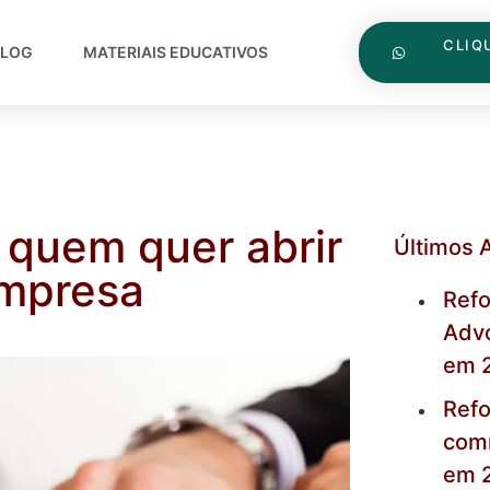
CLIQ
BLOG
MATERIAIS EDUCATIVOS
 quem quer abrir
Últimos 
mpresa
Refo
Advo
em 
Refo
com
em 