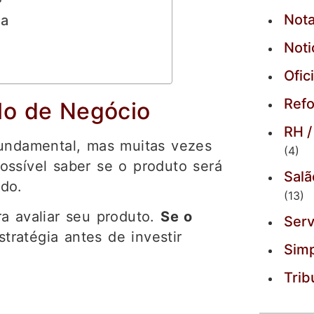
Nota
sa
Noti
Ofic
Refo
elo de Negócio
RH /
fundamental, mas muitas vezes
(4)
ossível saber se o produto será
Salã
do.
(13)
a avaliar seu produto.
Se o
Serv
stratégia antes de investir
Simp
Trib