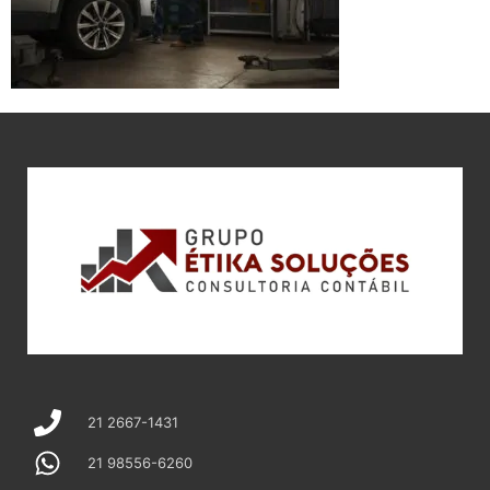
21 2667-1431
21 98556-6260