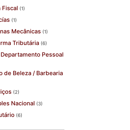
 Fiscal
(1)
cías
(1)
inas Mecânicas
(1)
rma Tributária
(6)
 Departamento Pessoal
o de Beleza / Barbearia
iços
(2)
les Nacional
(3)
utário
(6)