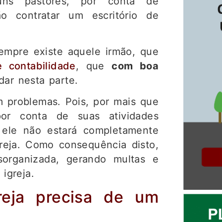
guns pastores, por conta de
ão contratar um escritório de
empre existe aquele irmão, que
e contabilidade
, que
com boa
dar nesta parte.
 problemas. Pois, por mais que
or conta de suas atividades
e ele não estará completamente
greja. Como consequência disto,
esorganizada, gerando multas e
 igreja.
reja precisa de um