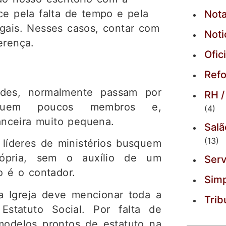
ce pela falta de tempo e pela
Nota
egais. Nesses casos, contar com
Noti
erença.
Ofic
Refo
dades, normalmente passam por
RH /
possuem poucos membros e,
(4)
nceira muito pequena.
Salã
(13)
líderes de ministérios busquem
própria, sem o auxílio de um
Serv
o é o contador.
Simp
a Igreja deve mencionar toda a
Trib
statuto Social. Por falta de
modelos prontos de estatuto na