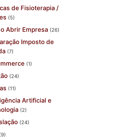
icas de Fisioterapia /
tes
(5)
o Abrir Empresa
(26)
aração Imposto de
da
(7)
ommerce
(1)
tão
(24)
jas
(11)
igência Artificial e
ologia
(2)
slação
(24)
(9)