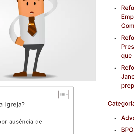
Refo
Empr
Com
Refo
Pres
que
Refo
Jane
prep
Categori
 Igreja?
Adv
por ausência de
BPO 