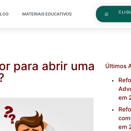
CLIQ
BLOG
MATERIAIS EDUCATIVOS
or para abrir uma
Últimos 
?
Refo
Advo
em 
Refo
com
em 