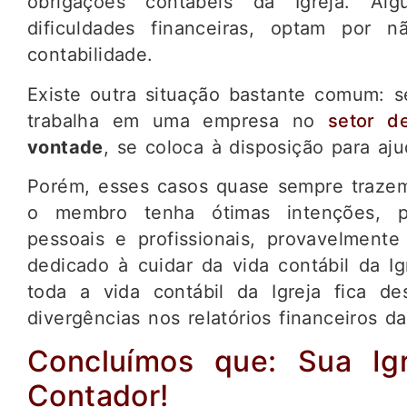
obrigações contábeis da Igreja. Al
dificuldades financeiras, optam por n
contabilidade.
Existe outra situação bastante comum: s
trabalha em uma empresa no
setor d
vontade
, se coloca à disposição para aju
Porém, esses casos quase sempre trazem
o membro tenha ótimas intenções, p
pessoais e profissionais, provavelment
dedicado à cuidar da vida contábil da I
toda a vida contábil da Igreja fica d
divergências nos relatórios financeiros da
Concluímos que: Sua Ig
Contador!