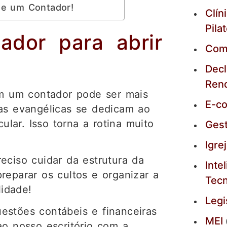
de um Contador!
Clín
Pila
ador para abrir
Com
Decl
Ren
em um contador pode ser mais
E-c
jas evangélicas se dedicam ao
lar. Isso torna a rotina muito
Ges
Igre
eciso cuidar da estrutura da
Intel
reparar os cultos e organizar a
Tecn
lidade!
Legi
estões contábeis e financeiras
MEI
ao nosso escritório com a