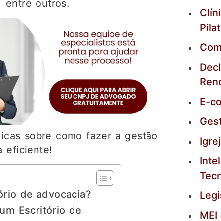
 entre outros.
Clín
Pila
Com
Decl
Ren
E-c
Ges
 dicas sobre como fazer a gestão
Igre
 eficiente!
Intel
Tecn
ório de advocacia?
Legi
um Escritório de
MEI