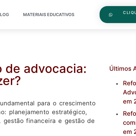
CLIQ
BLOG
MATERIAIS EDUCATIVOS
o de advocacia:
Últimos 
zer?
Refo
Advo
em 
fundamental para o crescimento 
: planejamento estratégico, 
Refo
gestão financeira e gestão de 
com
em 