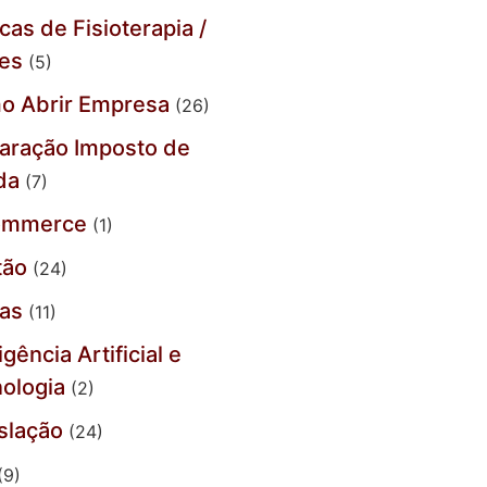
icas de Fisioterapia /
tes
(5)
o Abrir Empresa
(26)
aração Imposto de
da
(7)
ommerce
(1)
tão
(24)
jas
(11)
igência Artificial e
ologia
(2)
slação
(24)
(9)