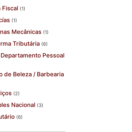
 Fiscal
(1)
cías
(1)
inas Mecânicas
(1)
rma Tributária
(6)
 Departamento Pessoal
o de Beleza / Barbearia
iços
(2)
les Nacional
(3)
utário
(6)