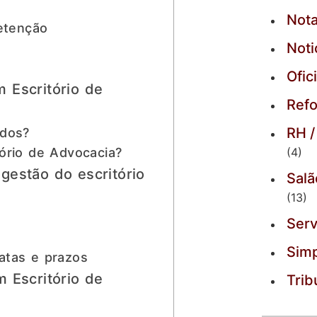
Nota
retenção
Noti
Ofic
 Escritório de
Refo
RH /
ados?
(4)
ório de Advocacia?
gestão do escritório
Salã
(13)
Serv
Simp
atas e prazos
 Escritório de
Trib