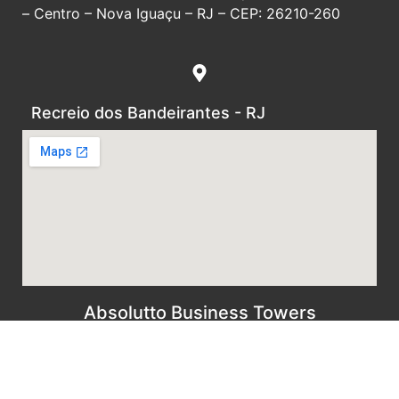
– Centro – Nova Iguaçu – RJ – CEP: 26210-260
Recreio dos Bandeirantes - RJ
Absolutto Business Towers
Av. das Américas, 19005 – Torre 1 – Sala 610 –
Recreio dos Bandeirantes – Rio de Janeiro – RJ –
CEP: 22790-703